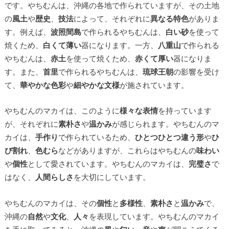
です。やちむんは、沖縄の各地で作られていますが、その土地
の
風土
や
歴史
、
技法
によって、それぞれに
異なる特色
がありま
す。例えば、
波照間島
で作られるやちむんは、
白い砂
を使って
焼くため、
白くて薄い
器になります。一方、
八重山
で作られる
やちむんは、
赤土
を使って焼くため、
赤くて厚い
器になりま
す。また、
首里
で作られるやちむんは、
琉球王朝
の影響を受け
て、
華やかな色彩
や
細やかな文様
が施されています。
やちむんのマカイは、このように
様々な表情
を持っています
が、それぞれに
素朴さ
や
温かみ
が感じられます。やちむんのマ
カイは、
手作り
で作られているため、
ひとつひとつ違う形
や
ひ
び割れ
、
色むら
などがありますが、これらはやちむんの
味わい
や
個性
として愛されています。やちむんのマカイは、
完璧さ
で
はなく、
人間らしさ
を大切にしています。
やちむんのマカイは、その
個性
と
多様性
、
素朴さ
と
温かみ
で、
沖縄の
自然
や
文化
、
人々
を表現しています。やちむんのマカイ