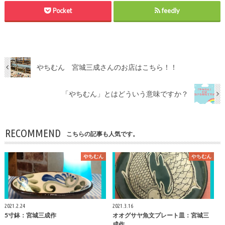
Pocket
feedly
やちむん 宮城三成さんのお店はこちら！！
「やちむん」とはどういう意味ですか？
RECOMMEND
こちらの記事も人気です。
やちむん
やちむん
2021.2.24
2021.3.16
5寸鉢：宮城三成作
オオグサヤ魚文プレート皿：宮城三
成作