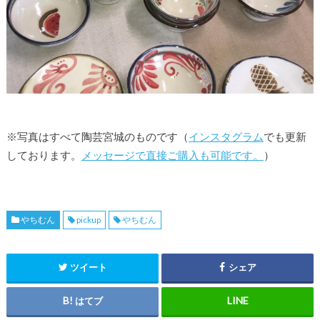
※写真はすべて陶芸宮城のものです（
インスタグラム
でも更新
しております。
メッセージで直接ご購入も可能です。
）
やちむん
pickup
やちむん
ツイート
シェア
はてブ