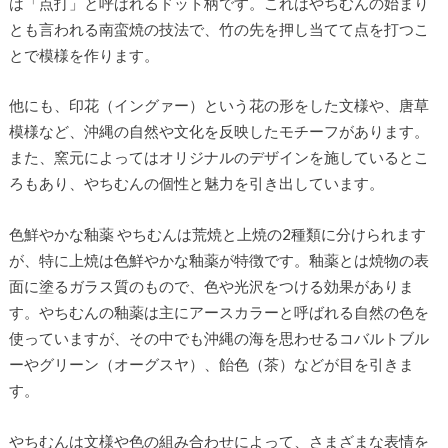
は「点打」と呼ばれるドット柄です。これはやちむんの始まり
とも言われる南蛮焼の技法で、竹の先を押し当てて点を打つこ
とで模様を作ります。
他にも、印花（イングァー）という花の形をした文様や、唐草
模様など、沖縄の自然や文化を反映したモチーフがあります。
また、窯元によってはオリジナルのデザインを施しているとこ
ろもあり、やちむんの個性と魅力を引き出しています。
色鮮やかな釉薬 やちむんは荒焼と上焼の2種類に分けられます
が、特に上焼は色鮮やかな釉薬が特徴です。釉薬とは焼物の表
面に塗るガラス質のもので、色や光沢をつける効果がありま
す。やちむんの釉薬は主にアースカラーと呼ばれる自然の色を
使っていますが、その中でも沖縄の海を思わせるコバルトブル
ーやグリーン（オーグスヤ）、飴色（茶）などが目を引きま
す。
やちむんは文様や色の組み合わせによって、さまざまな表情を