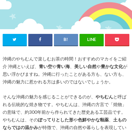
沖縄のやちむんで楽しむお茶の時間！おすすめのマカイをご紹
介 沖縄といえば、
青い空
や
青い海
、
美しい自然
や
豊かな文化
が
思い浮かびますね。沖縄に行ったことがある方も、ない方も、
沖縄の魅力に惹かれる方は多いのではないでしょうか。
そんな沖縄の魅力を感じることができるのが、
やちむん
と呼ば
れる伝統的な焼き物です。やちむんは、沖縄の方言で「焼物」
の意味で、約300年前から作られてきた歴史ある工芸品です。
やちむんは、その
ぽってりとした形
や
色鮮やかな釉薬
、
土もの
ならではの温かみ
が特徴で、沖縄の自然や暮らしを表現してい