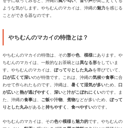
を手に取ってみると、沖縄の
風
や
匂い
、
音
や
声
が聞こえてくる
ような気がします。やちむんのマカイは、沖縄の
魅力
を感じる
ことができる器なのです。
やちむんのマカイの特徴とは？
やちむんのマカイの特徴は、その
形
や
色
、
模様
にあります。や
ちむんのマカイは、一般的なお茶碗とは
異なる形
をしていま
す。やちむんのマカイは、
ぽってりとした丸み
を帯びていて、
口が広くて深い
のが特徴です。これは、沖縄の
気候
や
食事
に合
わせて作られたものです。沖縄は、
暑くて湿気が多い
ため、
口
が広い
と
熱が逃げやすく
、
深い
と
汁がこぼれにくい
のです。ま
た、沖縄の
食事
は、
ご飯
や
汁物
、
煮物
などが多いため、
ぽって
りとした丸み
があると
持ちやすく
、
食べやすい
のです。
やちむんのマカイは、その
色
や
模様
も
魅力的
です。やちむんの