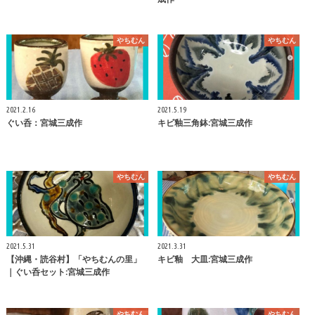
やちむん
やちむん
2021.2.16
2021.5.19
ぐい呑：宮城三成作
キビ釉三角鉢:宮城三成作
やちむん
やちむん
2021.5.31
2021.3.31
【沖縄・読谷村】「やちむんの里」
キビ釉 大皿:宮城三成作
｜ぐい呑セット:宮城三成作
やちむん
やちむん