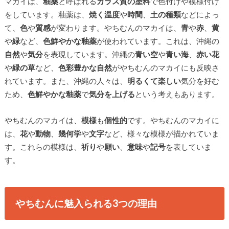
マカイは、
釉薬
と呼ばれる
ガラス質の塗料
で色付けや模様付け
をしています。釉薬は、
焼く温度
や
時間
、
土の種類
などによっ
て、
色
や
質感
が変わります。やちむんのマカイは、
青
や
赤
、
黄
や
緑
など、
色鮮やかな釉薬
が使われています。これは、沖縄の
自然
や
気分
を表現しています。沖縄の
青い空
や
青い海
、
赤い花
や
緑の草
など、
色彩豊かな自然
がやちむんのマカイにも反映さ
れています。また、沖縄の人々は、
明るくて楽しい
気分を好む
ため、
色鮮やかな釉薬
で
気分を上げる
という考えもあります。
やちむんのマカイは、
模様
も
個性的
です。やちむんのマカイに
は、
花
や
動物
、
幾何学
や
文字
など、様々な模様が描かれていま
す。これらの模様は、
祈り
や
願い
、
意味
や
記号
を表していま
す。
やちむんに魅入られる3つの理由