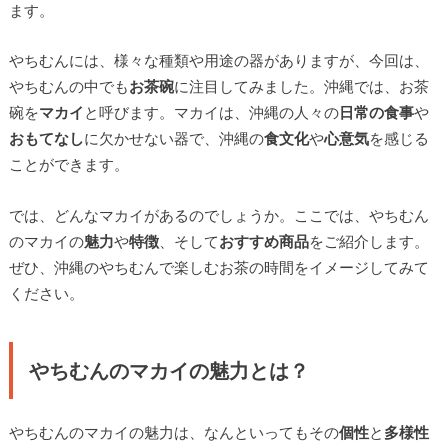
ます。
やちむんには、様々な種類や用途の器がありますが、今回は、
やちむんの中でも
お茶碗
に注目してみました。沖縄では、お茶
碗を
マカイ
と呼びます。マカイは、沖縄の人々の
日常の食事
や
おもてなし
に欠かせない器で、沖縄の
食文化
や
心意気
を感じる
ことができます。
では、どんなマカイがあるのでしょうか。ここでは、やちむん
のマカイの
魅力
や
特徴
、そして
おすすめ商品
をご紹介します。
ぜひ、沖縄のやちむんで楽しむお茶の時間をイメージしてみて
ください。
やちむんのマカイの魅力とは？
やちむんのマカイの魅力は、なんといってもその
個性
と
多様性