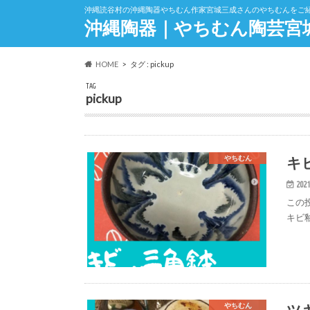
沖縄読谷村の沖縄陶器やちむん作家宮城三成さんのやちむんをご
沖縄陶器｜やちむん陶芸宮
HOME
タグ : pickup
TAG
pickup
キ
やちむん
2021
この投
キビ
ツ
やちむん