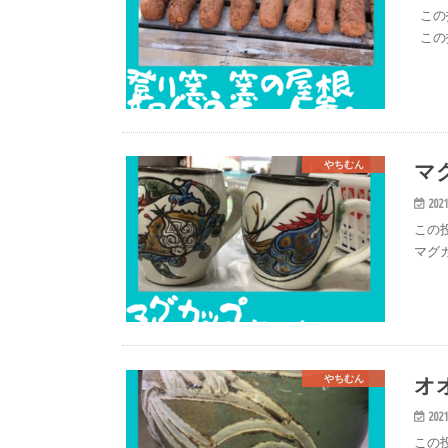
この投
この投
マ
やちむん
2021
この投
マグ
オ
やちむん
2021
この投