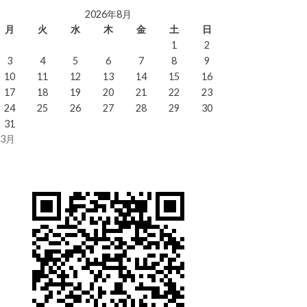
2026年8月
月
火
水
木
金
土
日
1
2
3
4
5
6
7
8
9
10
11
12
13
14
15
16
17
18
19
20
21
22
23
24
25
26
27
28
29
30
31
 3月