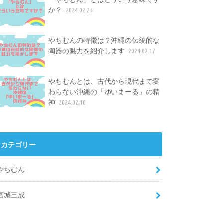
か？
2024.02.25
やちむんの特徴は？沖縄の伝統的な
陶器の魅力を紹介します
2024.02.17
やちむんとは、古代から現代まで変
わらない沖縄の「ゆいまーる」の精
神
2024.02.10
カテゴリー
やちむん
宮城三成