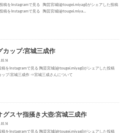
稿をInstagramで見る 陶芸宮城(@tougei.miyagi)がシェアした投稿
稿をInstagramで見る 陶芸宮城(@tougei.miya…
グカップ:宮城三成作
.05.14
稿をInstagramで見る 陶芸宮城(@tougei.miyagi)がシェアした投稿
カップ:宮城三成作 ⇒宮城三成さんについて
オグスヤ指掻き大壺:宮城三成作
.05.14
稿をInstagramで見る 陶芸宮城(@tougei.miyagi)がシェアした投稿