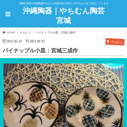
沖縄読谷村の沖縄陶器やちむん作家宮城三成さんのやちむんをご紹介しています
沖縄陶器｜やちむん陶芸
宮城
HOME
やちむん
パイナップル小皿：宮城三成作
2021.02.25
2021.03.01
やちむん
パイナップル小皿：宮城三成作