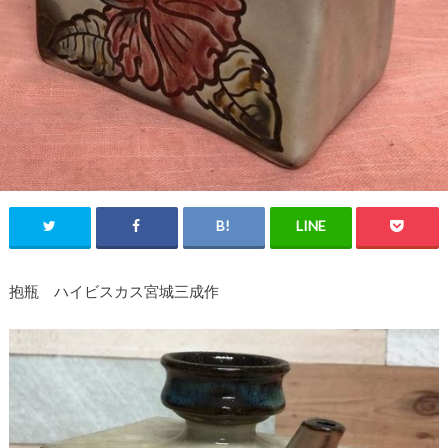
抱瓶 ハイビスカス宮城三成作