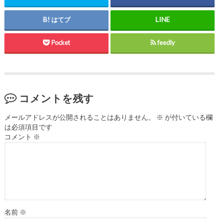
はてブ
Pocket
feedly
コメントを残す
メールアドレスが公開されることはありません。
※
が付いている欄
は必須項目です
コメント
※
名前
※