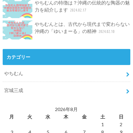
やちむんの特徴は？沖縄の伝統的な陶器の魅
力を紹介します
2024.02.17
やちむんとは、古代から現代まで変わらない
沖縄の「ゆいまーる」の精神
2024.02.10
カテゴリー
やちむん
宮城三成
2026年8月
月
火
水
木
金
土
日
1
2
3
4
5
6
7
8
9