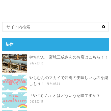
新作
やちむん 宮城三成さんのお店はこちら！！
2025.03.16
やちむんのマカイで沖縄の美味しいものを楽
しもう！
2024.03.03
「やちむん」とはどういう意味ですか？
2024.02.25