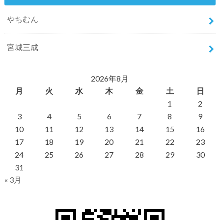
やちむん
宮城三成
2026年8月
月
火
水
木
金
土
日
1
2
3
4
5
6
7
8
9
10
11
12
13
14
15
16
17
18
19
20
21
22
23
24
25
26
27
28
29
30
31
« 3月