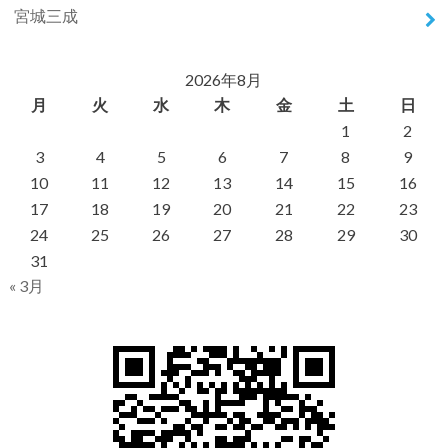
宮城三成
2026年8月
月
火
水
木
金
土
日
1
2
3
4
5
6
7
8
9
10
11
12
13
14
15
16
17
18
19
20
21
22
23
24
25
26
27
28
29
30
31
« 3月