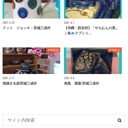
2021.2.20
2021.6.1
ドット ジョッキ：宮城三成作
【沖縄・読谷村】「やちむんの里」
｜魚
クブシミ…
やちむん
やちむん
2021.2.11
2021.4.8
指掻き丸壺宮城三成作
角瓶 酒器:宮城三成作