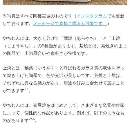
※写真はすべて陶芸宮城のものです（
インスタグラム
でも更新
しております。
メッセージで直接ご購入も可能です。
）
やちむんには、大きく分けて「荒焼（あらやち）」と「上焼
（じょうやち）」の2種類があります。荒焼とは、素焼きのまま
の陶器で、土の風合いや素朴さが特徴です。
上焼とは、釉薬（ゆうやく）と呼ばれるガラス質の液体を塗っ
て焼き上げた陶器で、色や光沢が美しいです。荒焼と上焼は、
それぞれに異なる魅力があり、用途や好みに合わせて選ぶこと
2
5
ができます
。
やちむんには、壺屋焼をはじめとして、さまざまな窯元や作家
によって、個性的な作品があります。例えば、以下のようなも
2
5
6
のがあります
。