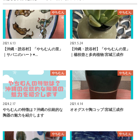
やちむん
やちむん
2021.6.13
2021.5.24
【沖縄・読谷村】「やちむんの里」
【沖縄・読谷村】「やちむんの里」
｜サバニのハート♥…
｜楊枝壺と多肉植物:宮城三成作
やちむん
やちむん
2024.2.17
2021.4.14
やちむんの特徴は？沖縄の伝統的な
オオグスヤ陶コップ:宮城三成作
陶器の魅力を紹介します
やちむん
やちむん