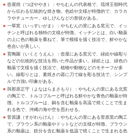
壺屋焼（つぼややき）：やちむんの代表格で、琉球王朝時代
から伝わる伝統的な焼き物。色絵や文様が特徴的で、カラカ
ラやチューカー、ゆしびんなどの形状がある。
一翠窯（いっすいがま）：やちむんの里にある窯元で、イッ
チンと呼ばれる独特の文様が特徴。イッチンとは、白い釉薬
の上に色の釉薬を重ねて、筆で模様を描く技法で、鮮やかな
色合いが美しい。
育陶園（いくとうえん）：壺屋にある窯元で、緑絵や線彫り
などの伝統的な技法を用いた作品が多い。緑絵とは、緑色の
釉薬で文様を描く技法で、植物や動物などのモチーフが多
い。線彫りとは、素焼きの器に刀で線を彫る技法で、シンプ
ルで力強い印象がある。
與那原正守（よなはらまさもり）：やちむんの里にある北窯
の陶工で、トルコブルーと呼ばれる鮮やかな青色の釉薬が特
徴。トルコブルーは、銅を含む釉薬を高温で焼くことで生ま
れる色で、沖縄の海や空を思わせる。
菅原謙（すがわらけん）：やちむんの里にある菅原窯の陶工
で、ブラウン系の釉薬やドットなどの文様が特徴。ブラウン
系の釉薬は、鉄分を含む釉薬を低温で焼くことで生まれる色