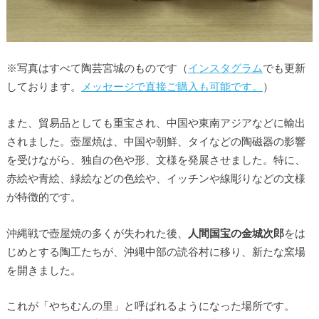
※写真はすべて陶芸宮城のものです（
インスタグラム
でも更新
しております。
メッセージで直接ご購入も可能です。
）
また、貿易品としても重宝され、中国や東南アジアなどに輸出
されました。壺屋焼は、中国や朝鮮、タイなどの陶磁器の影響
を受けながら、独自の色や形、文様を発展させました。特に、
赤絵や青絵、緑絵などの色絵や、イッチンや線彫りなどの文様
が特徴的です。
沖縄戦で壺屋焼の多くが失われた後、
人間国宝の金城次郎
をは
じめとする陶工たちが、沖縄中部の読谷村に移り、新たな窯場
を開きました。
これが「やちむんの里」と呼ばれるようになった場所です。